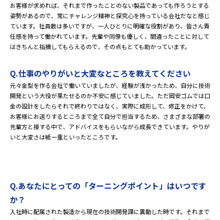
お客様が求めれば、それまで作ったことのない製品であっても作ろうとする
姿勢があるので、常にチャレンジ精神と探究心を持っている会社だなと感じ
ています。社員数は多いですが、一人ひとりに明確な役割があり、皆さん責
任感を持って働かれています。先輩や同僚も優しく、間違ったことに対して
はきちんと指摘してもらえるので、その点もとても助かっています。
Q.仕事のやりがいと大変なところを教えてください
元々金型を作る会社で働いていましたが、経験が浅かったため、自分に技術
開発という大役が果たせるのか不安に感じていました。ただ岡安ゴムでは口
金の設計をしたらそれで終わりではなく、実際に成形して、修正をかけて、
お客様にお送りするところまで全て自分で担当するため、さまざまな部署の
先輩方と接する中で、アドバイスをもらいながら成長できています。やりが
いと大変さは紙一重といったところです。
Q.あなたにとっての「ターニングポイント」はいつです
か？
入社時に配属された製造から現在の技術開発課に異動した時です。それまで